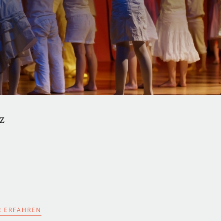
z
 ERFAHREN