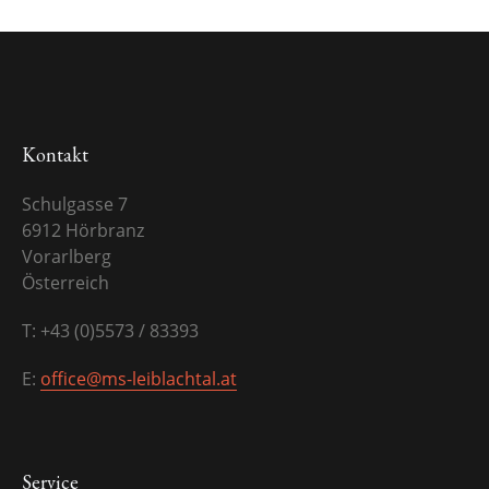
Kontakt
Schulgasse 7
6912 Hörbranz
Vorarlberg
Österreich
T: +43 (0)5573 / 83393
E:
office@ms-leiblachtal.at
Service