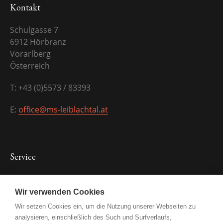
Kontakt
Schulgasse 7
6912 Hörbranz
Vorarlberg
Österreich
T: +43 (0)5573 / 83393
E:
office@ms-leiblachtal.at
Service
Kontakt
Wir verwenden Cookies
Schulordnung
Wir setzen Cookies ein, um die Nutzung unserer Webseiten zu
Impressum
analysieren, einschließlich des Such und Surfverlaufs,