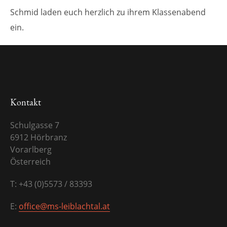
Schmid laden euch herzlich zu ihrem Klassenabend
ein.
Kontakt
Schulgasse 7
6912 Hörbranz
Vorarlberg
Österreich
T: +43 (0)5573 / 83393
E:
office@ms-leiblachtal.at