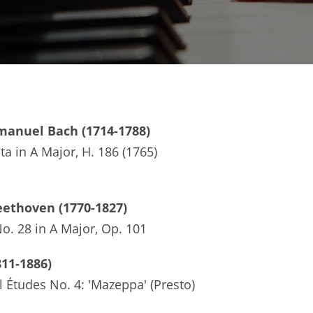
Emanuel Bach (1714-1788)
a in A Major, H. 186 (1765)
ethoven (1770-1827)
o. 28 in A Major, Op. 101
811-1886)
 Études No. 4: 'Mazeppa' (Presto)