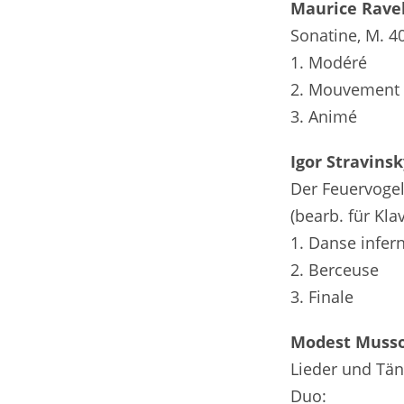
Maurice Ravel
Sonatine, M. 4
1. Modéré
2. Mouvement
3. Animé
Igor Stravinsk
Der Feuervoge
(bearb. für Kla
1. Danse infern
2. Berceuse
3. Finale
Modest Mussor
Lieder und Tä
Duo: