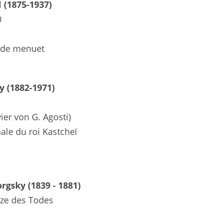
 (1875-1937)
0
 de menuet
y (1882-1971)
l
vier von G. Agosti)
ale du roi Kastcheï
gsky (1839 - 1881)
nze des Todes