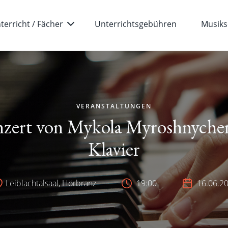
terricht / Fächer
Unterrichtsgebühren
Musiks
VERANSTALTUNGEN
zert von Mykola Myroshnyche
Klavier
Leiblachtalsaal, Hörbranz
19:00
16.06.2