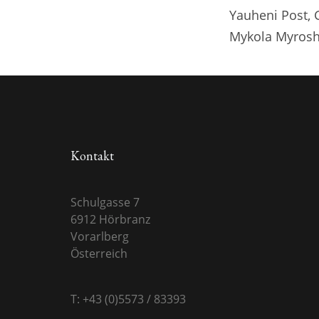
Yauheni Post,
Mykola Myrosh
Kontakt
Schulgasse 7
6912 Hörbranz
Vorarlberg
Österreich
T: +43 (0)5573 / 83393